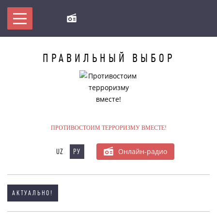
ПРАВИЛЬНЫЙ
ВЫБОР
МЫ ПРОТИВ ТЕРРОРИЗМА!
БУДЬ В КУРСЕ
БАЗЫ ДАННЫХ ПО ТЕРРОРИЗМУ/
ПРОТИВОСТОИМ ТЕРРОРИЗМУ ВМЕСТЕ!
ЭКСТРЕМИЗМУ
Онлайн-радио
UZ
РУ
ОНЛАЙН-КОНФЕРЕНЦИЯ
МУЛЬТИМЕДИА
АКТУАЛЬНО!
ПУБЛИКАЦИИ