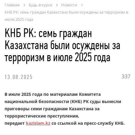
Главная
Будь в курсе
Новости
КНБ РК: семь граждан Казахстана были осуждены за терроризм в
ОНЛАЙН - СЕРВИСЫ
июле 2025 года
КНБ РК: семь граждан
Казахстана были осуждены за
терроризм в июле 2025 года
337
13.08.2025
В июле 2025 года по материалам Комитета
национальной безопасности (КНБ) РК суды вынесли
приговоры семи гражданам Казахстана за
террористические преступления,
передает
kazislam.kz
со ссылкой на
пресс-службу КНБ.