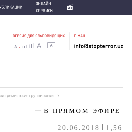
ПУБЛИКАЦИИ
ОНЛАЙН - СЕРВИСЫ
ОНЛАЙН -
УБЛИКАЦИИ
СЕРВИСЫ
ВЕРСИЯ ДЛЯ СЛАБОВИДЯЩИХ
E-MAIL
A
info@stopterror.uz
A
A
экстремистские группировки
В ПРЯМОМ ЭФИРЕ
20.06.2018
1,56