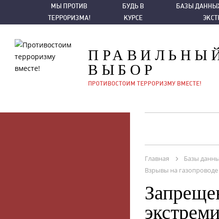
МЫ ПРОТИВ ТЕРРОРИЗМА!
БУДЬ В КУРСЕ
БАЗЫ ДАННЫХ ПО ТЕ
МЫ ПРОТИВ
БУДЬ В
БАЗЫ ДАННЫХ
ТЕРРОРИЗМА!
КУРСЕ
ЭКС
ПРАВИЛЬНЫ
ВЫБОР
ПРОТИВОСТОИМ ТЕРРОРИЗМУ ВМЕСТЕ!
Главная
Базы данны
Взрывы на газопроводе 
Запреще
экстреми