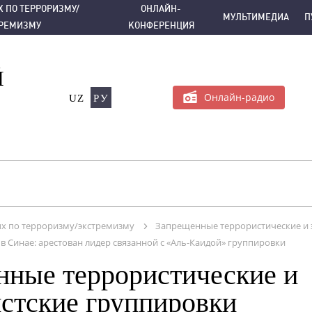
РРОРИЗМУ/ЭКСТРЕМИЗМУ
ОНЛАЙН-КОНФЕРЕНЦИЯ
МУЛЬТИМЕДИА
 ПО ТЕРРОРИЗМУ/
ОНЛАЙН-
МУЛЬТИМЕДИА
П
ТРЕМИЗМУ
КОНФЕРЕНЦИЯ
Й
Онлайн-радио
UZ
РУ
х по терроризму/экстремизму
Запрещенные террористические и 
в Синае: арестован лидер связанной с «Аль-Каидой» группировки
нные террористические и
стские группировки