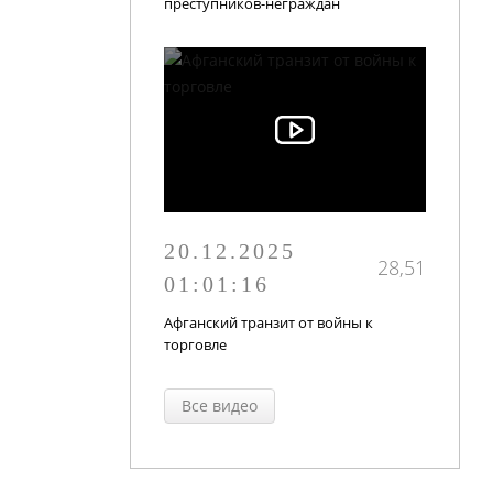
преступников-неграждан
20.12.2025
28,51
01:01:16
Афганский транзит от войны к
торговле
Все видео