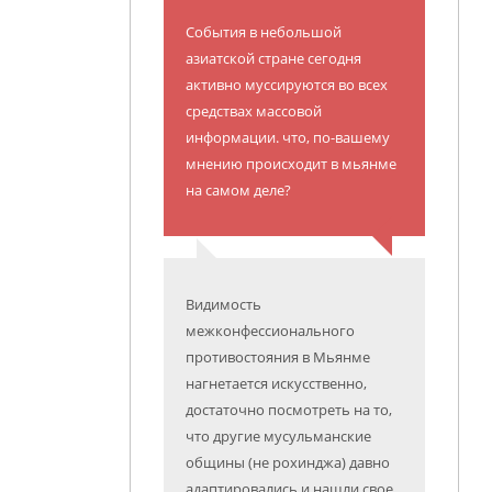
События в небольшой
азиатской стране сегодня
активно муссируются во всех
средствах массовой
информации. что, по-вашему
мнению происходит в мьянме
на самом деле?
Видимость
межконфессионального
противостояния в Мьянме
нагнетается искусственно,
достаточно посмотреть на то,
что другие мусульманские
общины (не рохинджа) давно
адаптировались и нашли свое