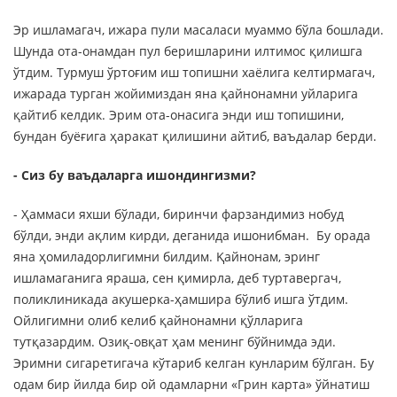
Эр ишламагач, ижара пули масаласи муаммо бўла бошлади.
Шунда ота-онамдан пул беришларини илтимос қилишга
ўтдим. Турмуш ўртоғим иш топишни хаёлига келтирмагач,
ижарада турган жойимиздан яна қайнонамни уйларига
қайтиб келдик. Эрим ота-онасига энди иш топишини,
бундан буёғига ҳаракат қилишини айтиб, ваъдалар берди.
- Сиз бу ваъдаларга ишондингизми?
- Ҳаммаси яхши бўлади, биринчи фарзандимиз нобуд
бўлди, энди ақлим кирди, деганида ишонибман. Бу орада
яна ҳомиладорлигимни билдим. Қайнонам, эринг
ишламаганига яраша, сен қимирла, деб туртавергач,
поликлиникада акушерка-ҳамшира бўлиб ишга ўтдим.
Ойлигимни олиб келиб қайнонамни қўлларига
тутқазардим. Озиқ-овқат ҳам менинг бўйнимда эди.
Эримни сигаретигача кўтариб келган кунларим бўлган. Бу
одам бир йилда бир ой одамларни «Грин карта» ўйнатиш