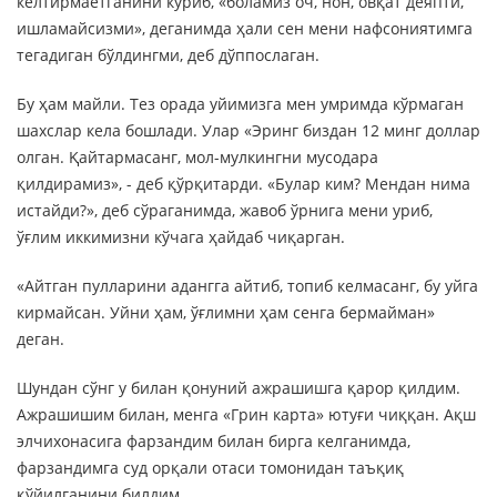
келтирмаётганини кўриб, «боламиз оч, нон, овқат деяпти,
ишламайсизми», деганимда ҳали сен мени нафсониятимга
тегадиган бўлдингми, деб дўппослаган.
Бу ҳам майли. Тез орада уйимизга мен умримда кўрмаган
шахслар кела бошлади. Улар «Эринг биздан 12 минг доллар
олган. Қайтармасанг, мол-мулкингни мусодара
қилдирамиз», - деб қўрқитарди. «Булар ким? Мендан нима
истайди?», деб сўраганимда, жавоб ўрнига мени уриб,
ўғлим иккимизни кўчага ҳайдаб чиқарган.
«Айтган пулларини адангга айтиб, топиб келмасанг, бу уйга
кирмайсан. Уйни ҳам, ўғлимни ҳам сенга бермайман»
деган.
Шундан сўнг у билан қонуний ажрашишга қарор қилдим.
Ажрашишим билан, менга «Грин карта» ютуғи чиққан. Ақш
элчихонасига фарзандим билан бирга келганимда,
фарзандимга суд орқали отаси томонидан таъқиқ
қўйилганини билдим.