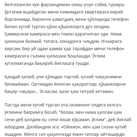
белгиланган кун фарзандимни олиш учун собиқ турмуш
ўртоғим яшайдиган мени номимдаги квартирага кириб
борганимда, биринчи қаватдаёқ мени қўлларида телефон
билан кутиб турган қўни-қўшниларга дуч келдим.
Ҳаммасини камераси мен томон қаратилган эди. Нима
қилишни билмай, тепага, хонадонга чиқдим. Ичкарига
кирсам, бир уй одам ҳамма ҳар тарафдан мени телефон
камерасига съемка қилишни бошлашди. Ўғлим
кутилмаганда бақириб йиғлашга тушди.
Қандай қилиб, уни қўлидан тортиб, қочиб чиққанимни
билмайман. Ортимдан ёғилган ҳақоратлар, қўшниларни
бақир-чақири… Эсласам, ҳали ҳам титраб кетаман.
Пастда мени кутиб турган ота-онамнинг олдига келгач,
ўғлимни бағримга босиб, "болам, мен нима қилсам ҳам
сени деб қилдим-ку, сени яхши кўраман, ўғлим", деб йиғлаб
юбордим. Дилбандим эса: «Ойижон, мен ҳам сизни кутиб
яшадим. Менга сиз ҳақингизда ёмон гаплар айтишарди.