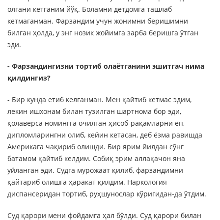
олгани кетганим йўқ. Боламни детдомга ташлаб
кетмаганман. Фарзандим учун жонимни беришимни
билган ҳолда, у энг нозик жойимга зарба беришга ўтган
эди.
- Фарзандингизни тортиб олаётганини эшитгач нима
қилдингиз?
- Бир кунда етиб келганман. Мен қайтиб кетмас эдим,
лекин ишхонам билан тузилган шартнома бор эди,
қолаверса номингга очилган ҳисоб-рақамларни ёп,
дипломларингни олиб, кейин кетасан, деб ёзма равишда
Америкага чақириб олишди. Бир ярим йилдан сўнг
батамом қайтиб келдим. Собиқ эрим аллақачон яна
уйланган эди. Судга мурожаат қилиб, фарзандимни
қайтариб олишга ҳаракат қилдим. Наркология
диспансеридан тортиб, руҳшунослар кўригидан-да ўтдим.
Суд қарори мени фойдамга ҳал бўлди. Суд қарори билан