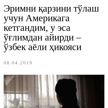
Эримни қарзини тўлаш
MULTIMEDIA
учун Америкага
кетгандим, у эса
NASHRLAR
ўғлимдан айирди –
ОNLAYN XIZMATLAR
ўзбек аёли ҳикояси
08.04.2019