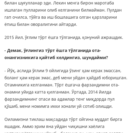
билан шуғулланар эди. Лекин менга бирон маротаба
ишлаган пулларини олиб келганини билмайман. Пулдан
гап очилса, тўйга ва иш бошлашига олган қарзларини
ёпиш билан оворалигини айтарди.
2015 йил, ўғлим тўрт ёшга тўлганида, қонуний ажрашдик.
- Демак, ўғлингиз тўрт ёшга тўлганида ота-
онангизникига қайтиб келдингиз, шундайми?
- Йўқ, аслида ўғлим 9 ойлигида ўзинг ҳам керак эмассан,
боланг ҳам керак эмас, деб мени уйдан ҳайдаб юборишган.
Отамникига келганман. Тўрт ёшгача фарзандимни ота-
онамни уйида катта қилганман. Ўртада, 2014 йилда
фарзандимнинг отаси ва адамлар тенг миқдорда пул
қўшиб, мени номимга икки хонали уй сотиб олишди.
Оиламизни тиклаш мақсадида тўрт ойгина муддат бирга
яшадик. Аммо эрим яна уйдан чиқишни хаёлига