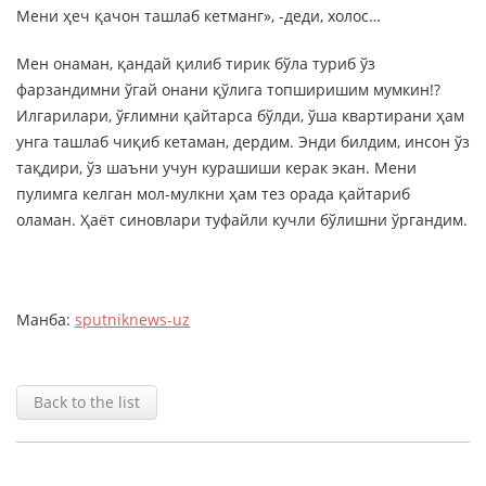
Мени ҳеч қачон ташлаб кетманг», -деди, холос…
Мен онаман, қандай қилиб тирик бўла туриб ўз
фарзандимни ўгай онани қўлига топширишим мумкин!?
Илгарилари, ўғлимни қайтарса бўлди, ўша квартирани ҳам
унга ташлаб чиқиб кетаман, дердим. Энди билдим, инсон ўз
тақдири, ўз шаъни учун курашиши керак экан. Мени
пулимга келган мол-мулкни ҳам тез орада қайтариб
оламан. Ҳаёт синовлари туфайли кучли бўлишни ўргандим.
Манба:
sputniknews-uz
Back to the list