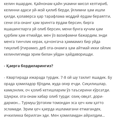
келин яшардик. Қайнонам қайн укамни мисол келтириб,
келинни адаси уй-жой қилиб берди, ўғлимни ҳам ишли
қилди, қолаверса ҳар тарафлама моддий ёрдам бераяпти,
сени ота-онанг ҳам эрингга ёрдам берсин, бирга
яшашингларга уй олиб берсин, мени бунга кучим ҳам
қурбим ҳам етмайди, мен ўз вазифамни бажардим, энди
менга тинчлик керак, қачонгача ҳаммамиз бир уйда
тиқилиб ўтирамиз, деб ота-онамга ҳам айтмай икки ойлик
келинлигимда эрим билан уйдан ҳайдаворишди.
- Қаерга бордиларингиз?
- Квартирада ижарада турдик. 7-8 ой шу тахлит яшадик. Бу
орада ҳомиладор бўлдим, жуда оғир ечди. Сиқилишлар,
камқонлик, оч қолиб кетишларим ўз таъсирини кўрсатди.
Шукрки, ота-онам хабар олиб турди: озиқ-овқат, дори-
дармон… Турмуш ўртоғим томондан эса ҳеч ким ҳатто
эсламади. Эрим ҳеч қаерда ишламагани етмагандек,
ичкиликка берилган эди. Мен ҳомиламдан айрилдим…