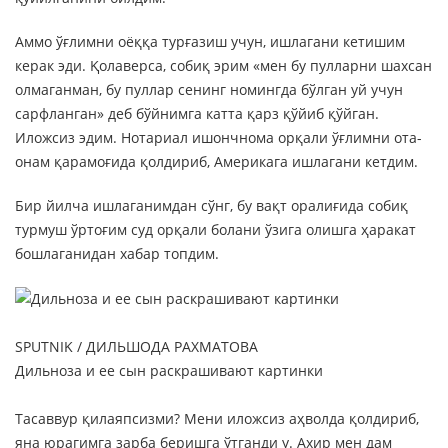
Аммо ўғлимни оёққа турғазиш учун, ишлагани кетишим
керак эди. Қолаверса, собиқ эрим «мен бу пулларни шахсан
олмаганман, бу пуллар сенинг номингда бўлган уй учун
сарфланган» деб бўйнимга катта қарз қўйиб қўйган.
Иложсиз эдим. Нотариал ишончнома орқали ўғлимни ота-
онам қарамоғида қолдириб, Америкага ишлагани кетдим.
Бир йилча ишлаганимдан сўнг, бу вақт оралиғида собиқ
турмуш ўртоғим суд орқали болани ўзига олишга ҳаракат
бошлаганидан хабар топдим.
SPUTNIK / ДИЛЬШОДА РАХМАТОВА
Дильноза и ее сын раскрашивают картинки
Тасаввур қилаяпсизми? Мени иложсиз аҳволда қолдириб,
яна юрагимга зарба беришга ўтганди у. Ахир мен дам