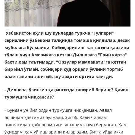
Ўзбекистон аҳли шу кунларда туркча "Гулпери"
сериалини ўзбекона талқинда томоша қилдилар, десак
муболаға бўлмайди. Собиқ эрининг каттагина қарзини
тўлаш учун Америкага кетган Дилнозага "Грин карта"
бахти ҳам таътимади. "Орзулар мамлакати"га кетгач
бир йил ўтмай, собиқ эри суд орқали ўғлини тортиб
олаётганини эшитиб, шу заҳоти ортига қайтди.
-
Дилноза, ўзингиз ҳақингизда гапириб беринг? Қачон
турмушга чиққансиз?
- Бундан ўн йил олдин турмушга чиққанман. Аввал
бошидан ҳаётимиз бўлмади, ҳисоб. Ҳали чиллам
чиқмасидан қайнонам тинч яшашимга кун бермаган. Ҳам
ўқирдим, ҳам уй ишларини қилар эдим. Битта уйда икки