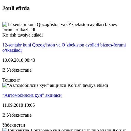
Jonli efirda
Ko‘rish tavsiya etiladi
12-sentabr kuni Qozog‘iston va O‘zbekiston ayollari biznes-forumi
o‘tkaziladi
10.09.2018 08:43
В Узбекистане
Тошкент
Ko‘rish tavsiya etiladi
“Автомобилсиз кун” акцияси
11.09.2018 10:05
В Узбекистане
Узбекистан
Ko‘rish