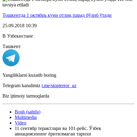
tavsiya etiladi
Тошкентда 1 октябрь куни отлиқ парад бўлиб ўтади
25.09.2018 10:39
В Узбекистане
Ташкент
Yangiliklarni kuzatib boring
Telegram kanalimiz
t.me/stopterror_uz
Biz ijtimoiy tarmoqlarda
Bosh (sahifa)
Multimedia
Video
11 сентябр терактлари ва 101-рейс. Ўзбек
авиациясининг ёритилмаган тарихи