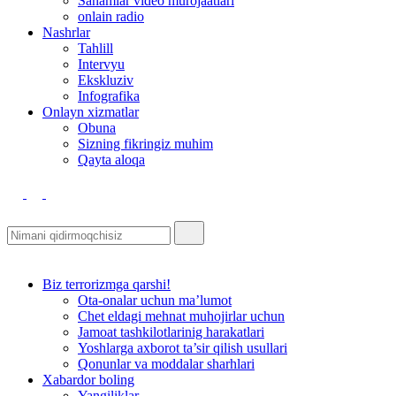
Sanamlar video murojaatlari
onlain radio
Nashrlar
Tahlill
Intervyu
Ekskluziv
Infografika
Оnlayn xizmatlar
Obuna
Sizning fikringiz muhim
Qayta aloqa
Biz terrorizmga qarshi!
Ota-onalar uchun ma’lumot
Chet eldagi mehnat muhojirlar uchun
Jamoat tashkilotlarinig harakatlari
Yoshlarga axborot ta’sir qilish usullari
Qonunlar va moddalar sharhlari
Xabardor boling
Yangiliklar