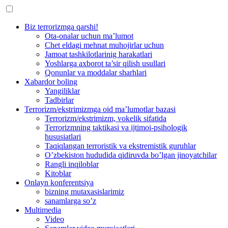
Biz terrorizmga qarshi!
Ota-onalar uchun ma’lumot
Chet eldagi mehnat muhojirlar uchun
Jamoat tashkilotlarinig harakatlari
Yoshlarga axborot ta’sir qilish usullari
Qonunlar va moddalar sharhlari
Xabardor boling
Yangiliklar
Tadbirlar
Terrorizm/ekstrimizmga oid ma’lumotlar bazasi
Terrorizm/ekstrimizm, vokelik sifatida
Terrorizmning taktikasi va ijtimoi-psihologik
hususiatlari
Taqiqlangan terroristik va ekstremistik guruhlar
O’zbekiston hududida qidiruvda bo’lgan jinoyatchilar
Rangli inqiloblar
Kitoblar
Onlayn konferentsiya
bizning mutaxasislarimiz
sanamlarga so’z
Multimedia
Video