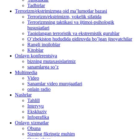
Tadbirlar
Terrorizm/ekstrimizmga oid ma’lumotlar bazasi
Terrorizm/ekstrimizm, vokelik sifatida
Terrorizmning taktikasi va ijtimoi-psihologik
hususiatlari
Taqiqlangan terroristik va ekstremistik guruhlar
O’zbekiston hududida qidiruvda bo’lgan jinoyatchilar
Rangli inqiloblar
Kitoblar
Onlayn konferentsiya
bizning mutaxasislarimiz
sanamlarga so’z
Multimedia
Video
Sanamlar video murojaatlari
onlain radio
Nashrlar
Tahlill
Intervyu
Ekskluziv
Infografika
Оnlayn xizmatlar
Obuna
Sizning fikringiz muhim