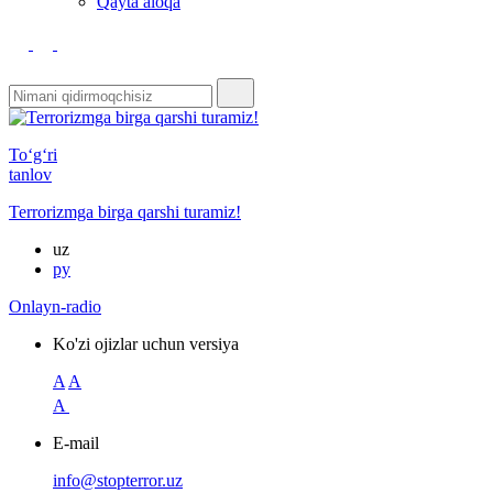
Qayta aloqa
To‘g‘ri
tanlov
Terrorizmga birga qarshi turamiz!
uz
ру
Onlayn-radio
Ko'zi ojizlar uchun versiya
A
A
A
E-mail
info@stopterror.uz