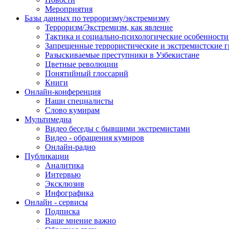
Мероприятия
Базы данных по терроризму/экстремизму
Терроризм/Экстремизм, как явление
Тактика и социально-психологические особенности
Запрещенные террористические и экстремистские 
Разыскиваемые преступники в Узбекистане
Цветные революции
Понятийный глоссарий
Книги
Онлайн-конференция
Наши специалисты
Слово кумирам
Мультимедиа
Видео беседы с бывшими экстремистами
Видео - обращения кумиров
Онлайн-радио
Публикации
Аналитика
Интервью
Эксклюзив
Инфографика
Онлайн - сервисы
Подписка
Ваше мнение важно