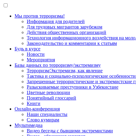
Мы против терроризма!
Информация для родителей
Для трудовых мигрантов зарубежом
Действия общественных организаций
Технология информационного воздействия на моло
Законодательство и комментарии к статьям
Будь в курсе
Новости
Мероприятия
Базы данных по терроризму/экстремизму
Терроризм/Экстремизм, как явление
Тактика и социально-психологические особенности
Запрещенные террористические и экстремистские 
Разыскиваемые преступники в Узбекистане
Цветные революции
Понятийный глоссарий
Книги
Онлайн-конференция
Наши специалисты
Слово кумирам
Мультимедиа
Видео беседы с бывшими экстремистами