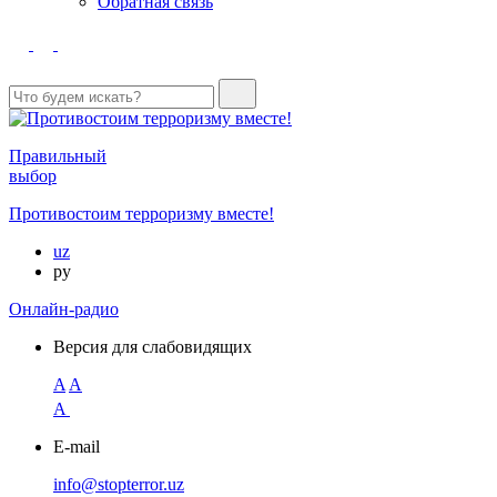
Обратная связь
Правильный
выбор
Противостоим терроризму вместе!
uz
ру
Онлайн-радио
Версия для слабовидящих
A
A
A
E-mail
info@stopterror.uz