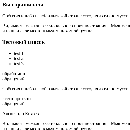
Вы спрашивали
События в небольшой азиатской стране сегодня активно мусси
Видимость межконфессионального противостояния в Мьянме наг
и нашли свое место в мьянманском обществе.
Тестовый список
test 1
test 2
test 3
обработано
обращений
События в небольшой азиатской стране сегодня активно мусси
всего принято
обращений
Александр Князев
Видимость межконфессионального противостояния в Мьянме наг
и нашли свое место в мьянманском обществе.