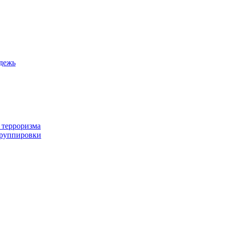
дежь
 терроризма
группировки