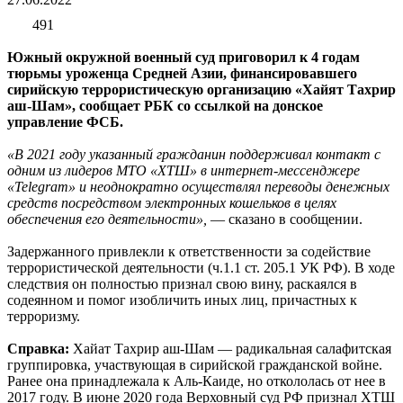
491
Южный окружной военный суд приговорил к 4 годам
тюрьмы уроженца Средней Азии, финансировавшего
сирийскую террористическую организацию «Хайят Тахрир
аш-Шам», сообщает РБК со ссылкой на донское
управление ФСБ.
«В 2021 году указанный гражданин поддерживал контакт с
одним из лидеров МТО «ХТШ» в интернет-мессенджере
«Telegram» и неоднократно осуществлял переводы денежных
средств посредством электронных кошельков в целях
обеспечения его деятельности»,
— сказано в сообщении.
Задержанного привлекли к ответственности за содействие
террористической деятельности (ч.1.1 ст. 205.1 УК РФ). В ходе
следствия он полностью признал свою вину, раскаялся в
содеянном и помог изобличить иных лиц, причастных к
терроризму.
Справка:
Хайат Тахрир аш-Шам — радикальная салафитская
группировка, участвующая в сирийской гражданской войне.
Ранее она принадлежала к Аль-Каиде, но откололась от нее в
2017 году. В июне 2020 года Верховный суд РФ признал ХТШ