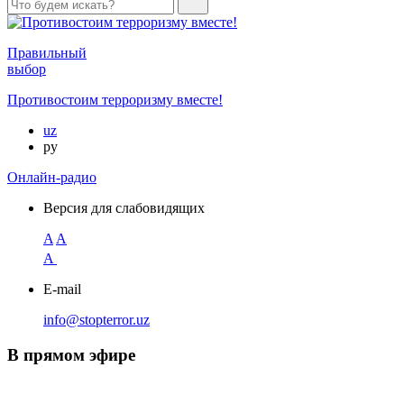
Правильный
выбор
Противостоим терроризму вместе!
uz
ру
Онлайн-радио
Версия для слабовидящих
A
A
A
E-mail
info@stopterror.uz
В прямом эфире