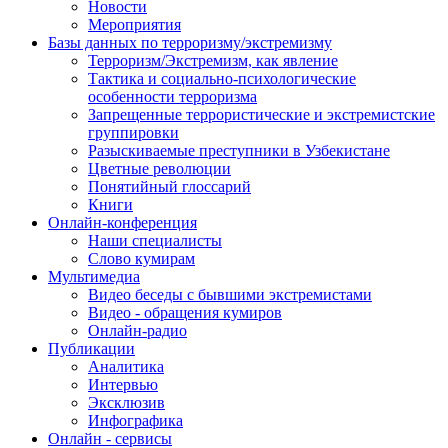
Новости
Мероприятия
Базы данных по терроризму/экстремизму
Терроризм/Экстремизм, как явление
Тактика и социально-психологические
особенности терроризма
Запрещенные террористические и экстремистские
группировки
Разыскиваемые преступники в Узбекистане
Цветные революции
Понятийный глоссарий
Книги
Онлайн-конференция
Наши специалисты
Слово кумирам
Мультимедиа
Видео беседы с бывшими экстремистами
Видео - обращения кумиров
Онлайн-радио
Публикации
Аналитика
Интервью
Эксклюзив
Инфографика
Онлайн - сервисы