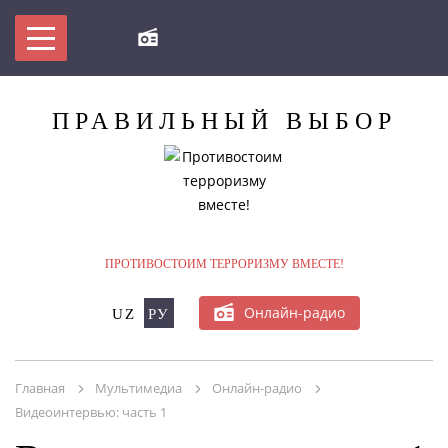
МЫ ПРОТИВ ТЕРРОРИЗМА!
ПРАВИЛЬНЫЙ
ВЫБОР
БУДЬ В КУРСЕ
БАЗЫ ДАННЫХ ПО ТЕРРОРИЗМУ/
ЭКСТРЕМИЗМУ
ПРОТИВОСТОИМ ТЕРРОРИЗМУ ВМЕСТЕ!
ОНЛАЙН-КОНФЕРЕНЦИЯ
Онлайн-радио
UZ
РУ
МУЛЬТИМЕДИА
ПУБЛИКАЦИИ
Главная
Мультимедиа
Онлайн-радио
Видеоинтервью: часть 1
ОНЛАЙН - СЕРВИСЫ