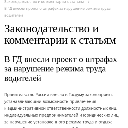
Законодательство и комментарии к статьям
В ГД внесли проект о штрафах за нарушение режима труда
ОНЛАЙН - СЕРВИСЫ
водителей
Законодательство и
комментарии к статьям
В ГД внесли проект о штрафах
за нарушение режима труда
водителей
Правительство России внесло в Госдуму законопроект,
устанавливающий возможность привлечения
к административной ответственности должностных лиц,
индивидуальных предпринимателей и юридических лиц
за нарушение установленного режима труда и отдыха